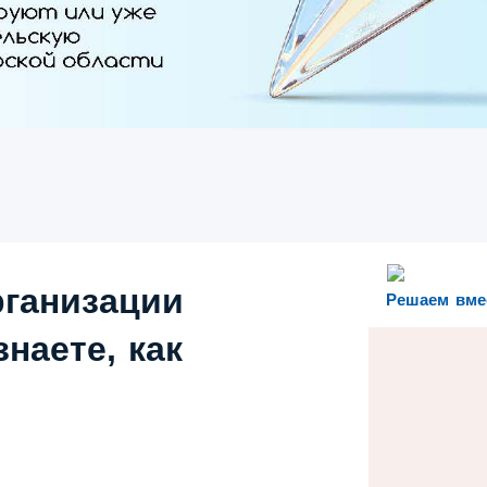
рганизации
Решаем вме
наете, как