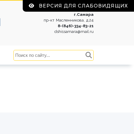
ВЕРСИЯ ДЛЯ СЛАБОВИДЯЩИХ
г.Самара
1
пр-кт Масленникова, д.24
8-(846)-334-83-21
dshi1samara@mail.ru
2026, 04:27
т-Эра: Путешествие
возь века
курс проводится среди
учающихся МБУ ДО «Детская
ла искусств № 1» г.о. Самара.
отокол